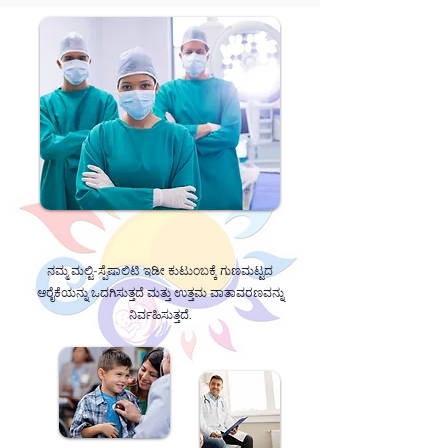
ನಮ್ಮ ಮಲ್ಟಿ-ಸ್ಪೆಷಾಲಿಟಿ ಇಡೀ ಕುಟುಂಬಕ್ಕೆ ಗುಣಮಟ್ಟದ
ಆರೈಕೆಯನ್ನು ಒದಗಿಸುತ್ತದೆ ಮತ್ತು ಉತ್ತಮ ವಾತಾವರಣವನ್ನು
ನಿರ್ವಹಿಸುತ್ತದೆ.