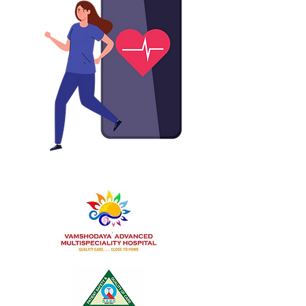
Vamshodaya Hospital"gynaecologist near me", "gynac near me","gynecologist in kolar" "hospital in kolar" "best gynecologist
near me" "female gynaecologist near me" "jalappa hospital kolar" "laparoscopic surgery""keyhole surgery" "laparoscopy in
kolar" "top gynecologist near me" "hospital near me" "laparoscopy" "best hospital near me""best hospital in kolar"
"chowdeshwari hospital Kolar" "laparoscopic surgeon in Kolar"