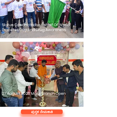
5k Run Conductedon Behalf Of World
Diabetes Day And Drug Awareness
27 August 2023 Malur Branch Open
ಪುಸ್ತಕ ನೇಮಕಾತಿ