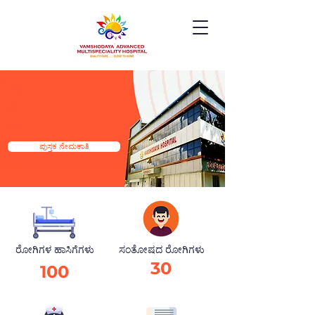
30
30
30
ಪುಸ್ತಕ ನೇಮಕಾತಿ
ರೋಗಿಗಳ ಹಾಸಿಗೆಗಳು
ಸಂತೋಷದ ರೋಗಿಗಳು
30
100